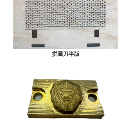
拼圖刀半版