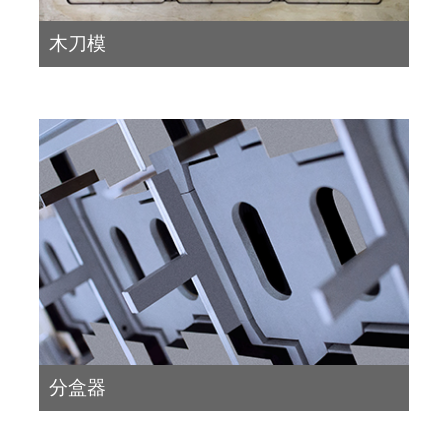
木刀模
分盒器